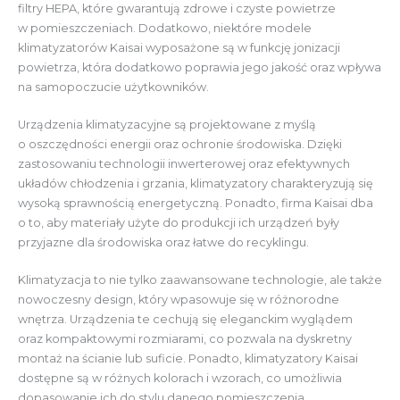
filtry HEPA, które gwarantują zdrowe i czyste powietrze
w pomieszczeniach. Dodatkowo, niektóre modele
klimatyzatorów Kaisai wyposażone są w funkcję jonizacji
powietrza, która dodatkowo poprawia jego jakość oraz wpływa
na samopoczucie użytkowników.
Urządzenia klimatyzacyjne są projektowane z myślą
o oszczędności energii oraz ochronie środowiska. Dzięki
zastosowaniu technologii inwerterowej oraz efektywnych
układów chłodzenia i grzania, klimatyzatory charakteryzują się
wysoką sprawnością energetyczną. Ponadto, firma Kaisai dba
o to, aby materiały użyte do produkcji ich urządzeń były
przyjazne dla środowiska oraz łatwe do recyklingu.
Klimatyzacja to nie tylko zaawansowane technologie, ale także
nowoczesny design, który wpasowuje się w różnorodne
wnętrza. Urządzenia te cechują się eleganckim wyglądem
oraz kompaktowymi rozmiarami, co pozwala na dyskretny
montaż na ścianie lub suficie. Ponadto, klimatyzatory Kaisai
dostępne są w różnych kolorach i wzorach, co umożliwia
dopasowanie ich do stylu danego pomieszczenia.