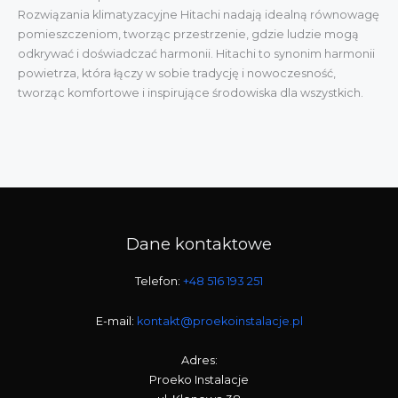
Rozwiązania klimatyzacyjne Hitachi nadają idealną równowagę
pomieszczeniom, tworząc przestrzenie, gdzie ludzie mogą
odkrywać i doświadczać harmonii. Hitachi to synonim harmonii
powietrza, która łączy w sobie tradycję i nowoczesność,
tworząc komfortowe i inspirujące środowiska dla wszystkich.
Dane kontaktowe
Telefon:
+48 516 193 251
E-mail:
kontakt@proekoinstalacje.pl
Adres:
Proeko Instalacje