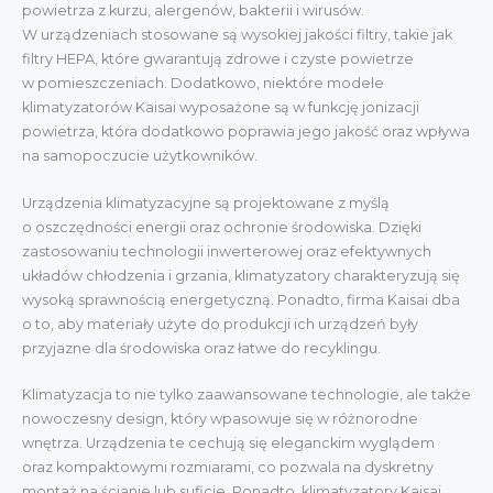
powietrza z kurzu, alergenów, bakterii i wirusów.
W urządzeniach stosowane są wysokiej jakości filtry, takie jak
filtry HEPA, które gwarantują zdrowe i czyste powietrze
w pomieszczeniach. Dodatkowo, niektóre modele
klimatyzatorów Kaisai wyposażone są w funkcję jonizacji
powietrza, która dodatkowo poprawia jego jakość oraz wpływa
na samopoczucie użytkowników.
Urządzenia klimatyzacyjne są projektowane z myślą
o oszczędności energii oraz ochronie środowiska. Dzięki
zastosowaniu technologii inwerterowej oraz efektywnych
układów chłodzenia i grzania, klimatyzatory charakteryzują się
wysoką sprawnością energetyczną. Ponadto, firma Kaisai dba
o to, aby materiały użyte do produkcji ich urządzeń były
przyjazne dla środowiska oraz łatwe do recyklingu.
Klimatyzacja to nie tylko zaawansowane technologie, ale także
nowoczesny design, który wpasowuje się w różnorodne
wnętrza. Urządzenia te cechują się eleganckim wyglądem
oraz kompaktowymi rozmiarami, co pozwala na dyskretny
montaż na ścianie lub suficie. Ponadto, klimatyzatory Kaisai