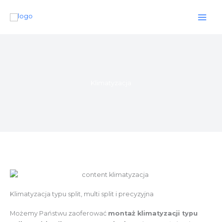
Przejdź
do
treści
Klimatyzacja
Klimatyzacja typu split, multi split i precyzyjna
Możemy Państwu zaoferować
montaż klimatyzacji typu